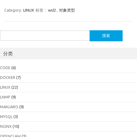
Category:
LINUX
标签：
wsl2
,
对象类型
搜
索：
分类
CODE
(6)
DOCKER
(7)
LINUX
(22)
LNMP
(9)
MANJARO
(9)
MYSQL
(3)
NGINX
(10)
OPENCLAW
(1)