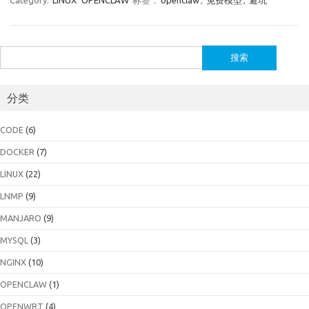
Category:
LINUX
OPENCLAW
标签：
openclaw
,
免费模型
,
避坑
搜
索：
分类
CODE
(6)
DOCKER
(7)
LINUX
(22)
LNMP
(9)
MANJARO
(9)
MYSQL
(3)
NGINX
(10)
OPENCLAW
(1)
OPENWRT
(4)