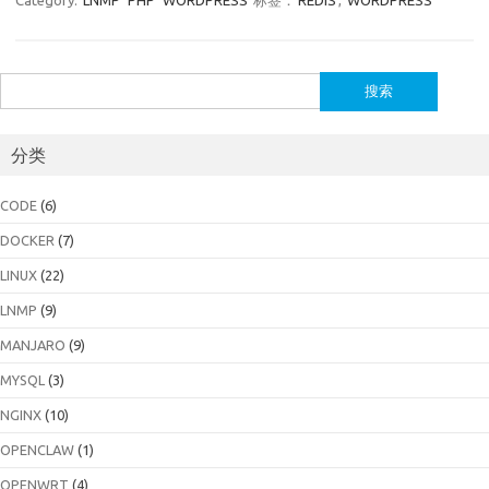
Category:
LNMP
PHP
WORDPRESS
标签：
REDIS
,
WORDPRESS
搜
索：
分类
CODE
(6)
DOCKER
(7)
LINUX
(22)
LNMP
(9)
MANJARO
(9)
MYSQL
(3)
NGINX
(10)
OPENCLAW
(1)
OPENWRT
(4)