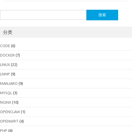
搜
索：
分类
CODE
(6)
DOCKER
(7)
LINUX
(22)
LNMP
(9)
MANJARO
(9)
MYSQL
(3)
NGINX
(10)
OPENCLAW
(1)
OPENWRT
(4)
PHP
(6)